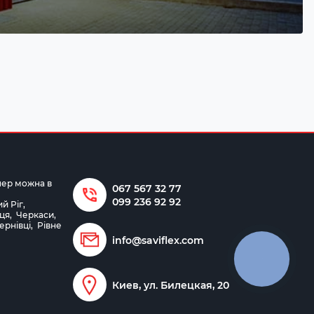
пер можна в
067 567 32 77
099 236 92 92
й Ріг
,
ця
,
Черкаси
,
ернівці
,
Рівне
info@saviflex.com
Киев, ул. Билецкая, 20