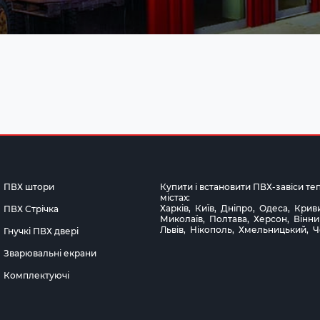
ПВХ штори
Купити і встановити ПВХ-завіси те
містах:
Харків
,
Київ
,
Дніпро
,
Одеса
,
Криви
ПВХ Стрічка
Миколаїв
,
Полтава
,
Херсон
,
Вінни
Львів
,
Нікополь
,
Хмельницький
,
Ч
Гнучкі ПВХ двері
Зварювальні екрани
Комплектуючі