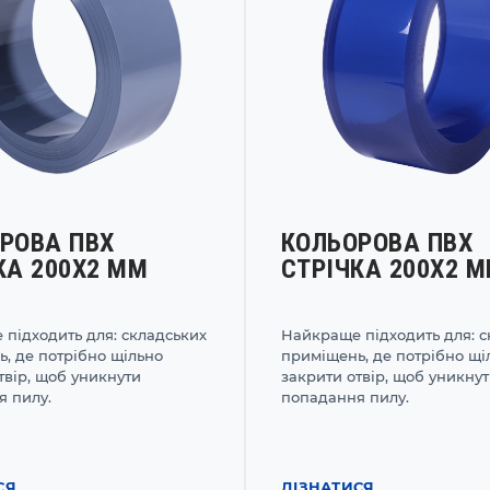
РОВА ПВХ
КОЛЬОРОВА ПВХ
КА 200Х2 ММ
СТРІЧКА 200Х2 
підходить для: складських
Найкраще підходить для: с
, де потрібно щільно
приміщень, де потрібно щі
твір, щоб уникнути
закрити отвір, щоб уникну
 пилу.
попадання пилу.
СЯ
ДІЗНАТИСЯ