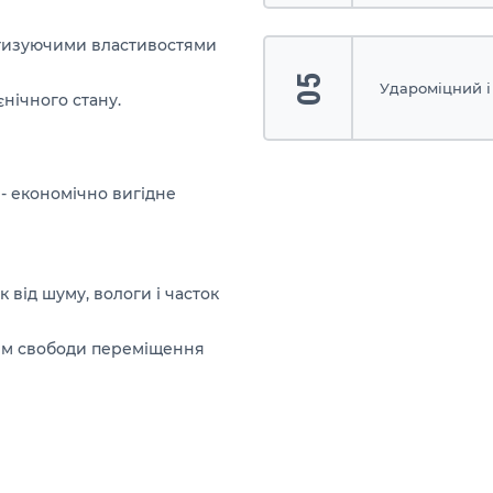
етизуючими властивостями
05
Удароміцний і
єнічного стану.
- економічно вигідне
від шуму, вологи і часток
ям свободи переміщення