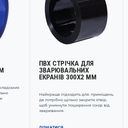
ПВХ СТРІЧКА ДЛЯ
ММ
ЗВАРЮВАЛЬНИХ
ЕКРАНІВ 300Х2 ММ
кладських
льно
Найкраще підходить для: приміщень,
ти
де потрібно щільно закрити отвір,
щоб уникнути поширення іскор від
зварювання.
ДІЗНАТИСЯ