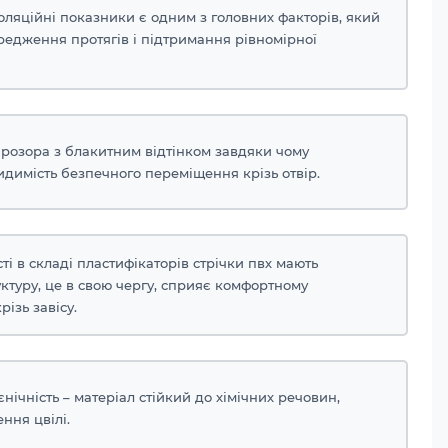
оляційні показники є одним з головних факторів, який
редження протягів і підтримання рівномірної
прозора з блакитним відтінком завдяки чому
идимість безпечного переміщення крізь отвір.
сті в складі пластифікаторів стрічки пвх мають
ктуру, це в свою чергу, сприяє комфортному
ізь завісу.
ієнічність – матеріал стійкий до хімічних речовин,
ння цвілі.