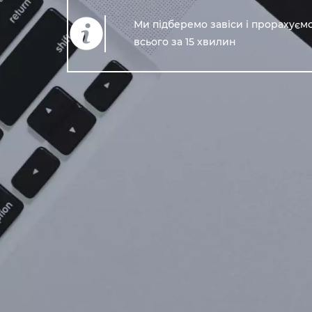
Ми підберемо завіси і прорахуємо
всього за 15 хвилин