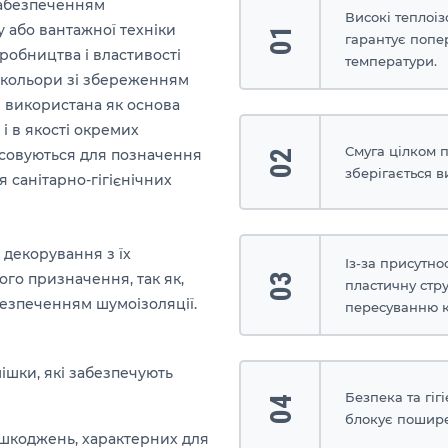
забезпеченням
Високі теплоіз
 або вантажної техніки
01
гарантує попе
иробництва і властивості
температури.
і кольори зі збереженням
и використана як основа
і в якості окремих
Смуга цілком 
осовуються для позначення
02
зберігається в
я санітарно-гігієнічних
 декорування з їх
Із-за присутно
го призначення, так як,
03
пластичну стру
безпеченням шумоізоляції.
пересуванню кр
ішки, які забезпечують
Безпека та гіг
04
блокує пошире
пошкоджень, характерних для