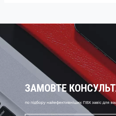
ЗАМОВТЕ КОНСУЛЬ
по підбору найефективніших ПВХ завіс для ва