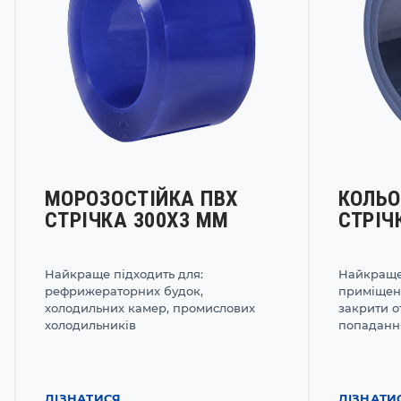
МОРОЗОСТІЙКА ПВХ
КОЛЬО
СТРІЧКА 300Х3 ММ
СТРІЧ
Найкраще підходить для:
Найкраще 
рефрижераторних будок,
приміщень
холодильних камер, промислових
закрити о
холодильників
попадання
ДІЗНАТИСЯ
ДІЗНАТИ