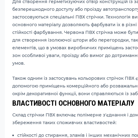
Для створення герметизуючих отвір конструкцій із 
безперешкодного доступу або проїзду автотранспорту
застосовуються спеціальні ПВХ стрічки. Технологія в
основного матеріалу дозволяють фарбувати їх в різн
стійкості фарбування. Червона ПВХ стрічка може бут
для створення ізолюючої штори або перегородки, так 
елементів, що в умовах виробничих приміщень заст
зон особливої ​​уваги, проїзду або вимог до дотриманн
умов.
Також одним із застосувань кольорових стрічок ПВХ є
допомогою приміщень комерційного або розважально
окрім декоративної функції, вони справляються із за
ВЛАСТИВОСТІ ОСНОВНОГО МАТЕРІАЛУ
Склад стрічки ПВХ включає полімерне з'єднання і дом
збереження таких споживчих властивостей:
стійкості до стирання, зламів і інших механічних 