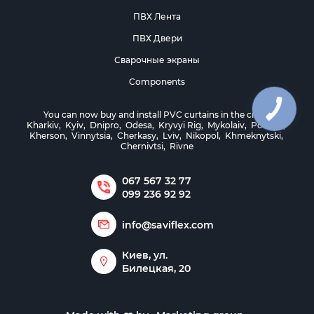
ПВХ Лента
ПВХ Двери
Сварочные экраны
Components
КНОПКА
You can now buy and install PVC curtains in the cities:
ЗВ'ЯЗКУ
Kharkiv
,
Kyiv
,
Dnipro
,
Odesa
,
Kryvyi Rig
,
Mykolaiv
,
Poltava
,
Kherson
,
Vinnytsia
,
Cherkasy
,
Lviv
,
Nikopol
,
Khmeknytski
,
Chernivtsi
,
Rivne
067 567 32 77
099 236 92 92
info@saviflex.com
Киев, ул.
Билецкая, 20