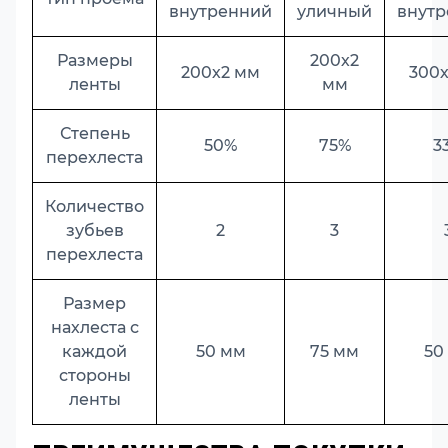
внутренний
уличный
внут
Размеры
200х2
200х2 мм
300
ленты
мм
Степень
50%
75%
3
перехлеста
Количество
зубьев
2
3
перехлеста
Размер
нахлеста с
каждой
50 мм
75 мм
50
стороны
ленты