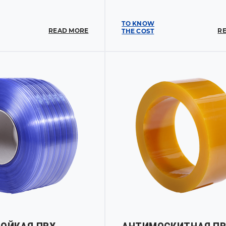
TO KNOW
READ MORE
R
THE COST