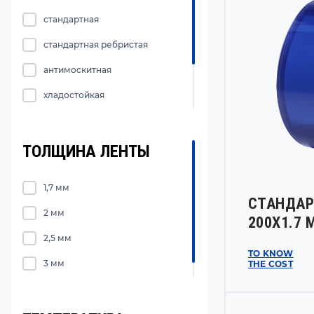
стандартная
стандартная ребристая
антимоскитная
хладостойкая
хладостойкая ребристая
цветная
ТОЛЩИНА ЛЕНТЫ
для сварочных работ
1,7 мм
СТАНДАР
2 мм
200Х1.7 
2,5 мм
TO KNOW
3 мм
THE COST
4 мм