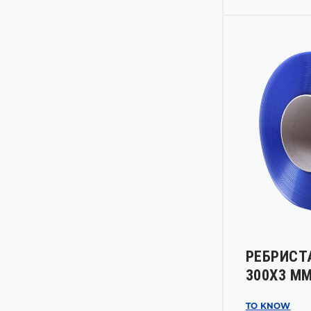
РЕБРИСТ
300Х3 М
TO KNOW