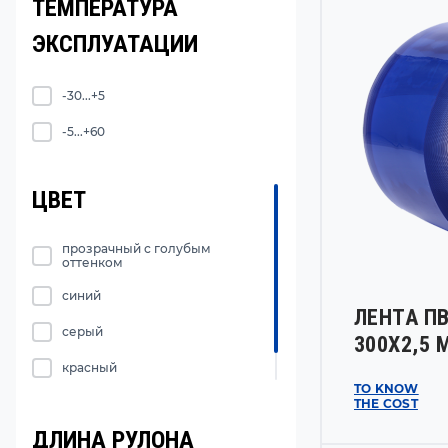
ТЕМПЕРАТУРА
ЭКСПЛУАТАЦИИ
-30...+5
-5...+60
ЦВЕТ
прозрачный с голубым
оттенком
синий
ЛЕНТА П
серый
300Х2,5 
красный
TO KNOW
THE COST
жёлтый
ДЛИНА РУЛОНА