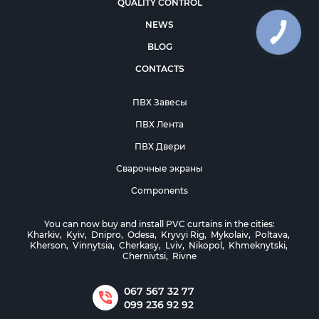
QUALITY CONTROL
NEWS
BLOG
CONTACTS
ПВХ Завесы
ПВХ Лента
ПВХ Двери
Сварочные экраны
Components
You can now buy and install PVC curtains in the cities:
Kharkiv
,
Kyiv
,
Dnipro
,
Odesa
,
Kryvyi Rig
,
Mykolaiv
,
Poltava
,
Kherson
,
Vinnytsia
,
Cherkasy
,
Lviv
,
Nikopol
,
Khmeknytski
,
Chernivtsi
,
Rivne
067 567 32 77
099 236 92 92