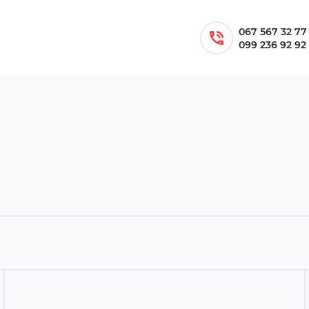
067 567 32 77
099 236 92 92