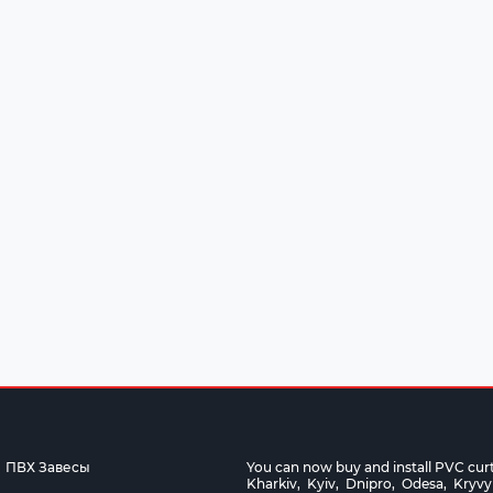
ПВХ Завесы
You can now buy and install PVC curtai
Kharkiv
,
Kyiv
,
Dnipro
,
Odesa
,
Kryvy