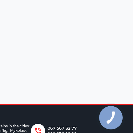
ns in the cities:
067 567 32 77
i Rig
,
Mykolaiv
,