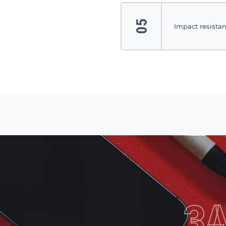
05
Impact resistan
З