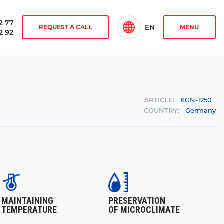
2 77
EN
REQUEST A CALL
MENU
2 92
ARTICLE:
KGN-1250
COUNTRY:
Germany
MAINTAINING
PRESERVATION
TEMPERATURE
OF MICROCLIMATE