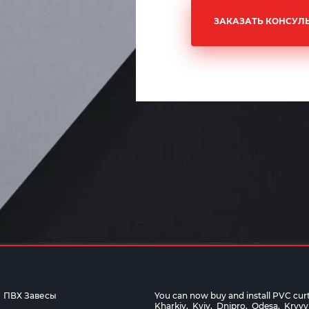
ЗАКАЗАТЬ КОНСУЛ
ПВХ Завесы
You can now buy and install PVC curtai
Kharkiv
,
Kyiv
,
Dnipro
,
Odesa
,
Kryvy